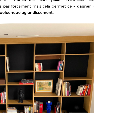
s donc
transformé son palier d’escalier en
e pas forcément mais cela permet de
« gagner »
quelconque agrandissement.