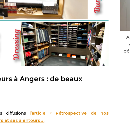
A
dé
rs à Angers : de beaux
 diffusions
l’article « Rétrospective de nos
 et ses alentours ».