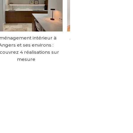
ménagement intérieur à
Agencement professionnel
Angers et ses environs :
Angers : 3 chantiers sur
couvrez 4 réalisations sur
mesure signés Atelier
mesure
Bouesnard