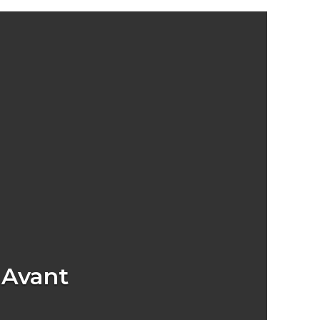
Avant
Après