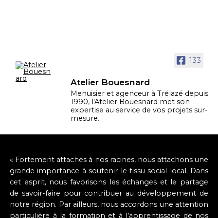
133
Atelier Bouesnard
Menuisier et agenceur à Trélazé depuis
1990, l'Atelier Bouesnard met son
expertise au service de vos projets sur-
mesure.
« Fortement attachés à nos racines, nous attachons une
grande importance à soutenir le tissu social local. Dans
cet esprit, nous favorisons les échanges et le partage
de savoir-faire pour contribuer au développement de
notre région. Par ailleurs, nous accordons une attention
particulière à la formation et à l’apprentissage de nos