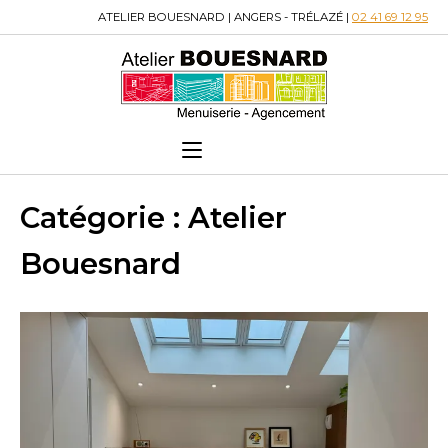
Skip
ATELIER BOUESNARD | ANGERS - TRÉLAZÉ |
02 41 69 12 95
to
Home
content
Menu
Menu
Catégorie :
Atelier
Bouesnard