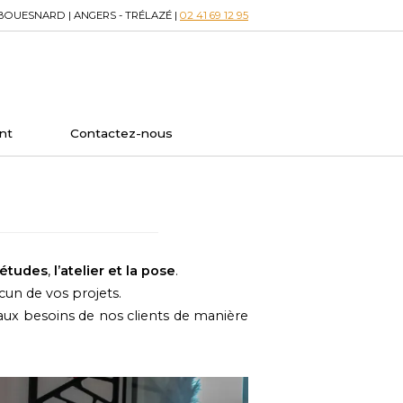
BOUESNARD | ANGERS - TRÉLAZÉ |
02 41 69 12 95
nt
Contactez-nous
’études
,
l’atelier
et
la pose
.
acun de vos projets.
aux besoins de nos clients de manière