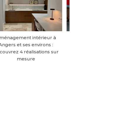
ménagement intérieur à
Atelier Bouesnard : l’histoi
Angers et ses environs :
continue pour notre
couvrez 4 réalisations sur
menuiserie historique à
mesure
Trélazé